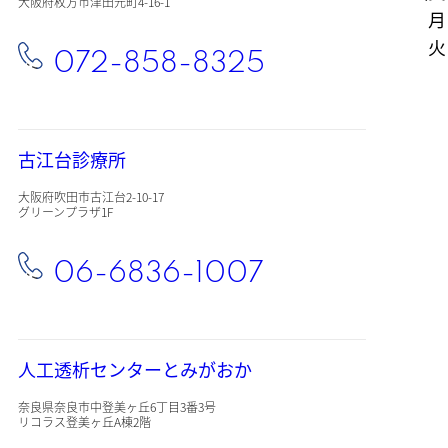
大阪府枚方市津田元町4-16-1
月・
火・
072-858-8325
古江台診療所
大阪府吹田市古江台2-10-17
グリーンプラザ1F
06-6836-1007
人工透析センターとみがおか
奈良県奈良市中登美ヶ丘6丁目3番3号
リコラス登美ヶ丘A棟2階