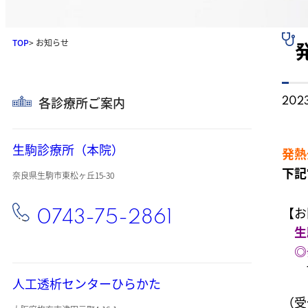
TOP
> お知らせ
各診療所ご案内
2023
生駒診療所（本院）
発熱
下記
奈良県生駒市東松ヶ丘15-30
【お
0743-75-2861
生
◎
人工透析センターひらかた
（受