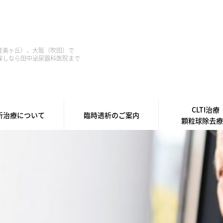
登美ヶ丘）、大阪（吹田）で
探しなら田中泌尿器科医院まで
CLTI治療
析治療について
臨時透析のご案内
顆粒球除去