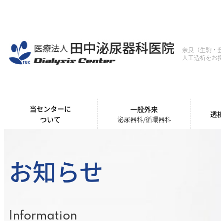
内
容
を
奈良（生駒・
ス
人工透析をお
キ
ッ
プ
当センターに
一般外来
透
ついて
泌尿器科/循環器科
お知らせ
Information