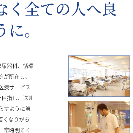
なく全ての人へ良
うに。
泌尿器科、循環
院が所在し、
医療サービス
を目指し、送迎
らすように努
暗くなりがち
、常時明るく