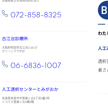
大阪府枚方市津田元町4-16-1
072-858-8325
わた
古江台診療所
人工
大阪府吹田市古江台2-10-17
グリーンプラザ1F
透析
06-6836-1007
者さ
人工透析センターとみがおか
奈良県奈良市中登美ヶ丘6丁目3番3号
リコラス登美ヶ丘A棟2階