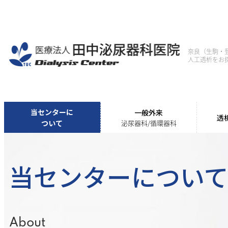
内
容
を
奈良（生駒・
ス
人工透析をお
キ
ッ
プ
当センターに
一般外来
透
ついて
泌尿器科/循環器科
当センターについ
About