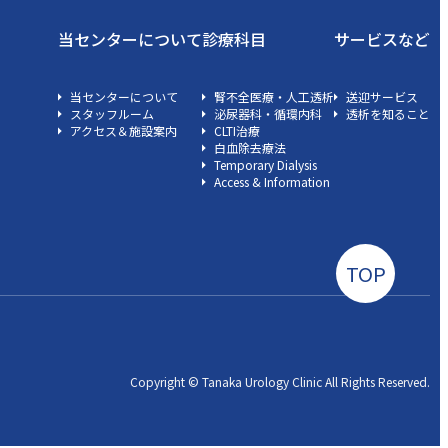
当センターについて
診療科目
サービスなど
当センターについて
腎不全医療・人工透析
送迎サービス
スタッフルーム
泌尿器科・循環内科
透析を知ること
アクセス＆施設案内
CLTI治療
白血除去療法
Temporary Dialysis
Access & Information
TOP
Copyright © Tanaka Urology Clinic All Rights Reserved.