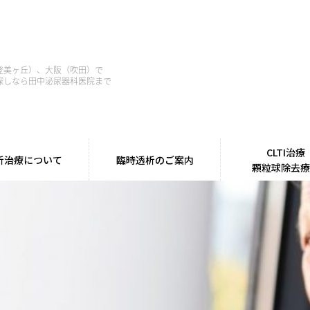
登美ヶ丘）、大阪（吹田）で
探しなら田中泌尿器科医院まで
CLTI治療
析治療について
臨時透析のご案内
顆粒球除去
て